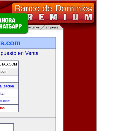
as.com
 puesto en Venta
STAS.COM
s.com
alizacion
ta!
as.com
tas