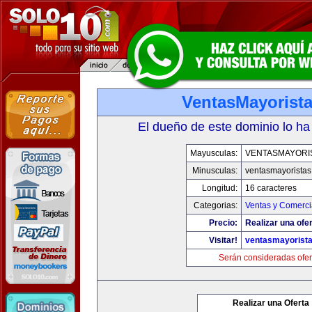
VentasMayorist
El dueño de este dominio lo ha
Mayusculas:
VENTASMAYORI
Minusculas:
ventasmayorista
Longitud:
16 caracteres
Categorias:
Ventas y Comerci
Precio:
Realizar una ofer
Visitar!
ventasmayorist
Serán consideradas ofer
Realizar una Oferta