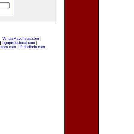
|
VentasMayoristas.com
|
|
logoprofesional.com
|
ompra.com
|
ofertadireta.com
|