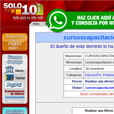
cursoscapacitac
El dueño de este dominio lo ha
Mayusculas:
CURSOSCAPACITA
Minusculas:
cursoscapacitacion.
Longitud:
18 caracteres
Categorias:
EducaciÃ³n
,
Profesi
Precio:
Realizar una oferta!
Visitar!
cursoscapacitacio
Serán consideradas ofer
Realizar una Oferta