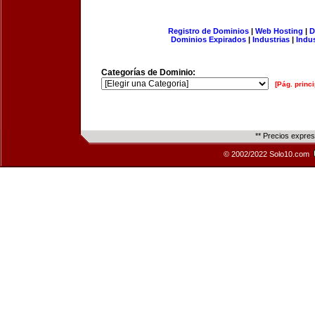
Registro de Dominios
|
Web Hosting
|
D
Dominios Expirados
|
Industrias
|
Indu
Categorías de Dominio:
[Pág. princi
** Precios expre
© 2002/2022 Solo10.com