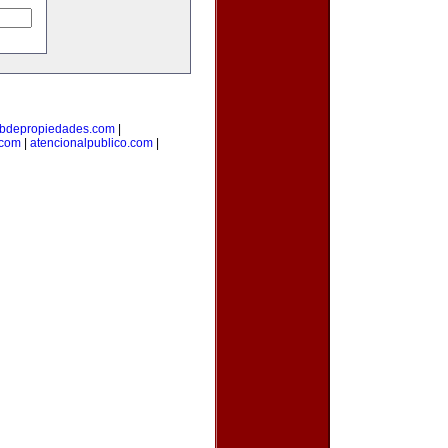
bdepropiedades.com
|
.com
|
atencionalpublico.com
|