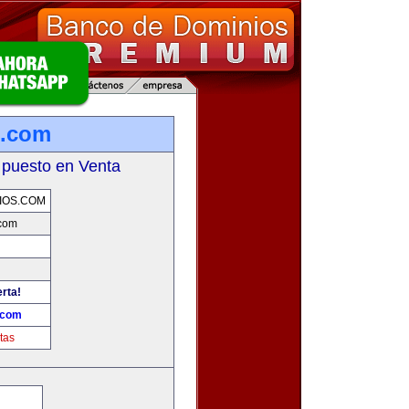
s.com
 puesto en Venta
IOS.COM
com
erta!
.com
tas