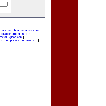
inas.com
|
chileinmuebles.com
bricacionargentina.com
|
smetalurgicas.com
|
com
|
empresashonduras.com
|