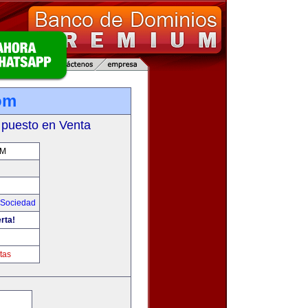
om
 puesto en Venta
OM
Sociedad
rta!
tas