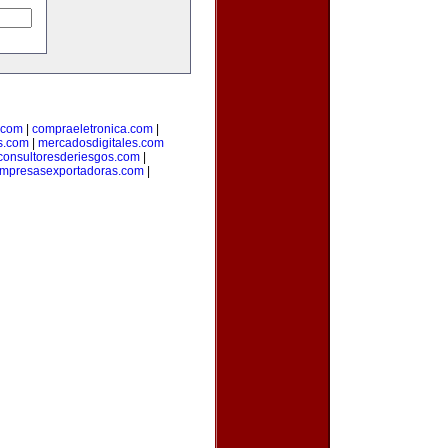
.com
|
compraeletronica.com
|
s.com
|
mercadosdigitales.com
consultoresderiesgos.com
|
mpresasexportadoras.com
|