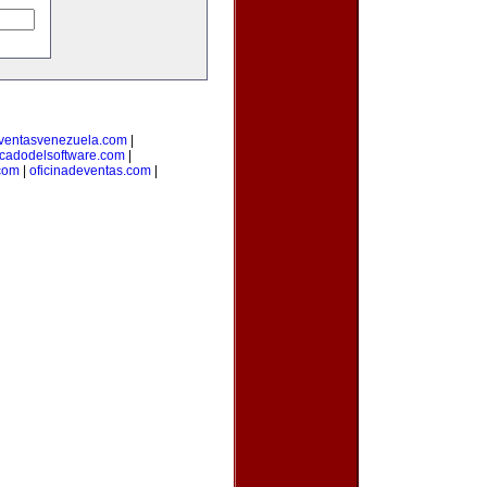
ventasvenezuela.com
|
cadodelsoftware.com
|
com
|
oficinadeventas.com
|