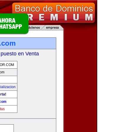
r.com
 puesto en Venta
OR.COM
com
ializacion
rta!
.com
tas