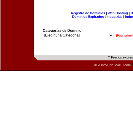
Registro de Dominios
|
Web Hosting
|
D
Dominios Expirados
|
Industrias
|
Indu
Categorías de Dominio:
[Pág. princi
** Precios expre
© 2002/2022 Solo10.com