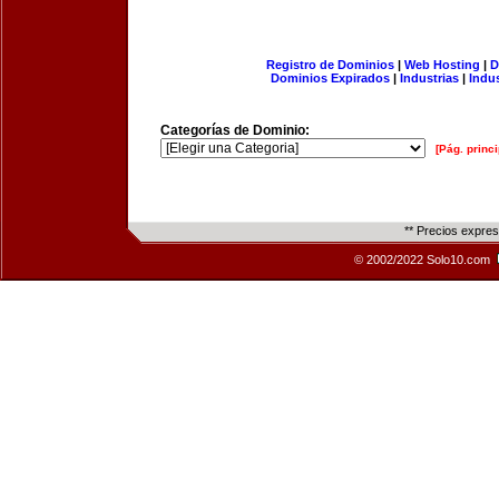
Registro de Dominios
|
Web Hosting
|
D
Dominios Expirados
|
Industrias
|
Indu
Categorías de Dominio:
[Pág. princi
** Precios expre
© 2002/2022 Solo10.com