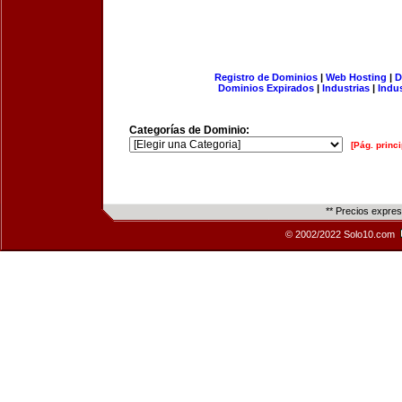
Registro de Dominios
|
Web Hosting
|
D
Dominios Expirados
|
Industrias
|
Indu
Categorías de Dominio:
[Pág. princi
** Precios expre
© 2002/2022 Solo10.com