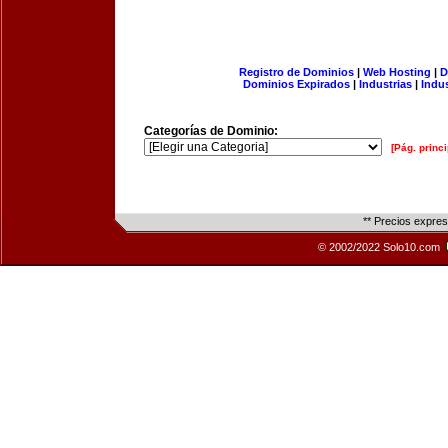
Registro de Dominios
|
Web Hosting
|
D
Dominios Expirados
|
Industrias
|
Indu
Categorías de Dominio:
[Pág. princi
** Precios expre
© 2002/2022 Solo10.com