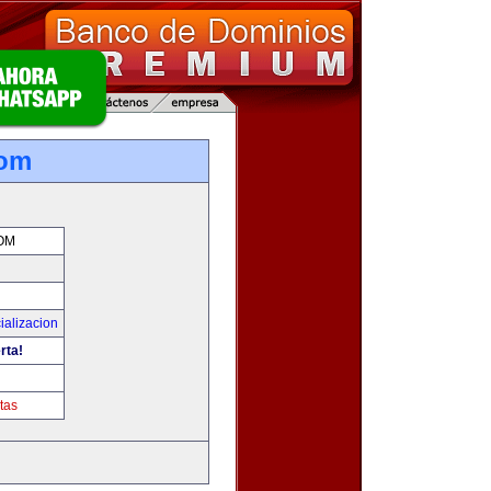
com
OM
ializacion
rta!
tas