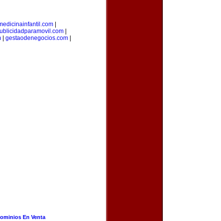
medicinainfantil.com
|
ublicidadparamovil.com
|
m
|
gestaodenegocios.com
|
ominios En Venta