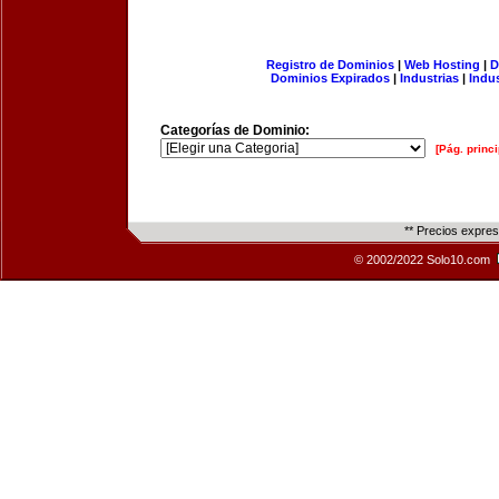
Registro de Dominios
|
Web Hosting
|
D
Dominios Expirados
|
Industrias
|
Indu
Categorías de Dominio:
[Pág. princi
** Precios expre
© 2002/2022 Solo10.com