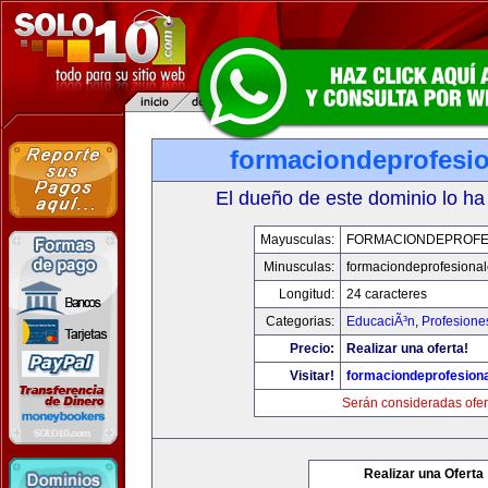
formaciondeprofesi
El dueño de este dominio lo ha
Mayusculas:
FORMACIONDEPROFE
Minusculas:
formaciondeprofesiona
Longitud:
24 caracteres
Categorias:
EducaciÃ³n
,
Profesione
Precio:
Realizar una oferta!
Visitar!
formaciondeprofesion
Serán consideradas ofer
Realizar una Oferta