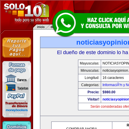
noticiasyopini
El dueño de este dominio lo ha
Mayusculas:
NOTICIASYOPI
Minusculas:
noticiasyopinion
Longitud:
16 caracteres
Categorias:
InformaciÃ³n y N
Precio:
$980.00
Visitar!
noticiasyopinio
Serán consideradas ofer
R