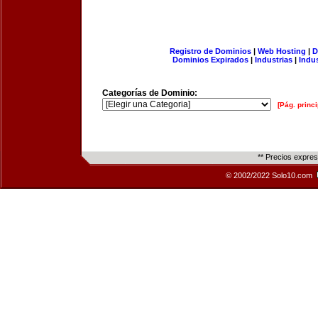
Registro de Dominios
|
Web Hosting
|
D
Dominios Expirados
|
Industrias
|
Indu
Categorías de Dominio:
[Pág. princi
** Precios expre
© 2002/2022 Solo10.com