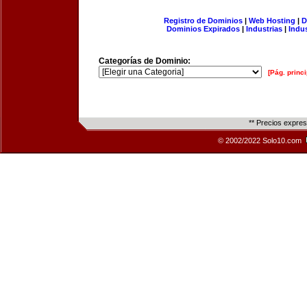
Registro de Dominios
|
Web Hosting
|
D
Dominios Expirados
|
Industrias
|
Indu
Categorías de Dominio:
[Pág. princi
** Precios expre
© 2002/2022 Solo10.com