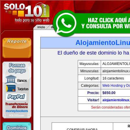
AlojamientoLin
El dueño de este dominio lo ha
Mayusculas:
ALOJAMIENTOL
Minusculas:
alojamientolinux
Longitud:
16 caracteres
Categorias:
Web Hosting y D
Precio:
$650.00
Visitar!
alojamientolinu
Serán consideradas ofer
R