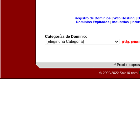
Registro de Dominios
|
Web Hosting
|
D
Dominios Expirados
|
Industrias
|
Indu
Categorías de Dominio:
[Pág. princi
** Precios expre
© 2002/2022 Solo10.com