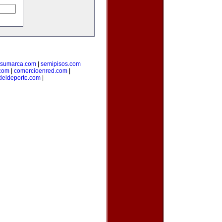
resumarca.com
|
semipisos.com
.com
|
comercioenred.com
|
sdeldeporte.com
|