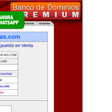
ias.com
 puesto en Venta
NCIAS.COM
s.com
Hospedaje
a!
as.com
tas