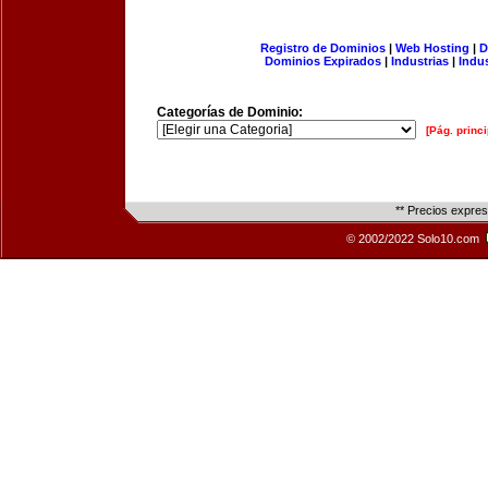
Registro de Dominios
|
Web Hosting
|
D
Dominios Expirados
|
Industrias
|
Indu
Categorías de Dominio:
[Pág. princi
** Precios expre
© 2002/2022 Solo10.com