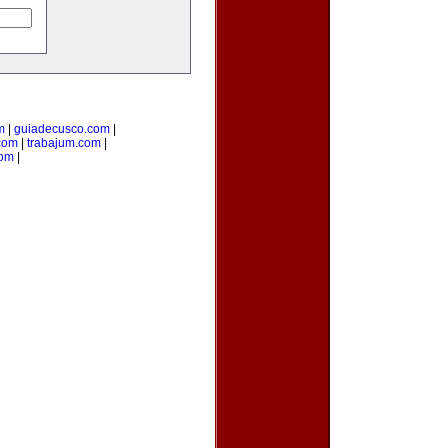
m
|
guiadecusco.com
|
.com
|
trabajum.com
|
com
|