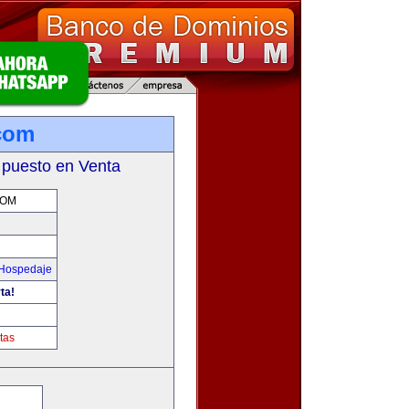
com
 puesto en Venta
COM
 Hospedaje
ta!
tas