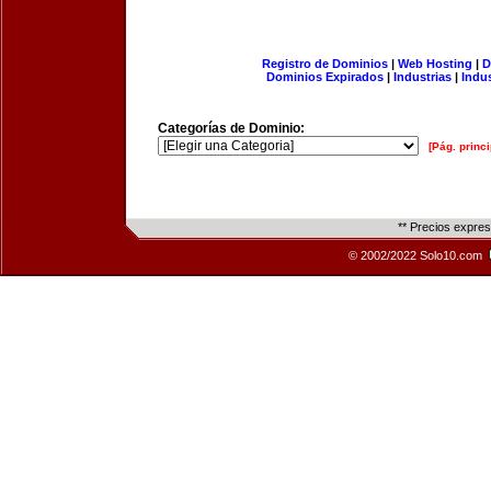
Registro de Dominios
|
Web Hosting
|
D
Dominios Expirados
|
Industrias
|
Indu
Categorías de Dominio:
[Pág. princi
** Precios expre
© 2002/2022 Solo10.com