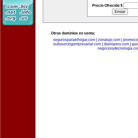
Precio Ofrecido $
Otros dominios en venta:
segurosparaelhogar.com
|
zonalujo.com
|
promoci
outsourcingempresarial.com
|
diarioperu.com
|
gui
negociosytecnologia.c