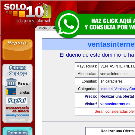
ventasinterne
El dueño de este dominio lo ha
Mayusculas:
VENTASINTERNET.
Minusculas:
ventasinternet.es
Longitud:
14 caracteres
Categorias:
Internet
,
Ventas y Co
Precio:
Realizar una oferta!
Visitar!
ventasinternet.es
Serán consideradas ofer
Realizar una Oferta