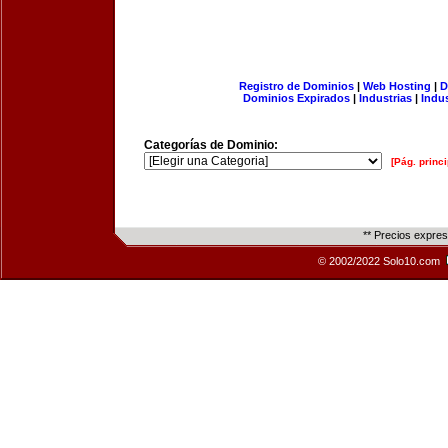
Registro de Dominios
|
Web Hosting
|
D
Dominios Expirados
|
Industrias
|
Indu
Categorías de Dominio:
[Pág. princi
** Precios expre
© 2002/2022 Solo10.com