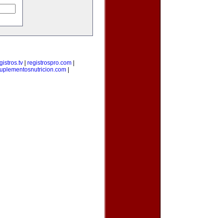
gistros.tv
|
registrospro.com
|
uplementosnutricion.com
|