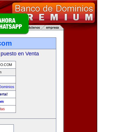
.com
 puesto en Venta
RO.COM
m
Dominios
erta!
com
tas