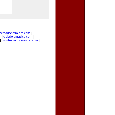
mercadopetrolero.com
|
m
|
clubdelamusica.com
|
|
distribucioncomercial.com
|