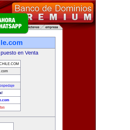
ile.com
 puesto en Venta
CHILE.COM
e.com
Hospedaje
a!
le.com
tas