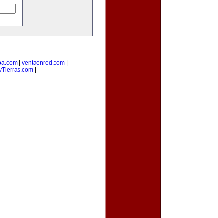
ba.com
|
ventaenred.com
|
Tierras.com
|