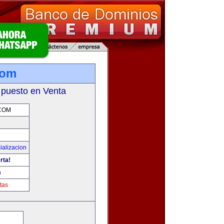
com
 puesto en Venta
COM
ializacion
rta!
m
tas