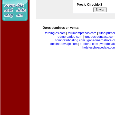
Precio Ofrecido $
Otros dominios en venta:
foroingles.com
|
forumempresas.com
|
futbolprime
redmercadeo.com
|
tunegocioencasa.co
compratuhosting.com
|
ganadineroahora.c
destinodeviaje.com
|
e-loteria.com
|
webdesal
hotelesyhospedaje.co