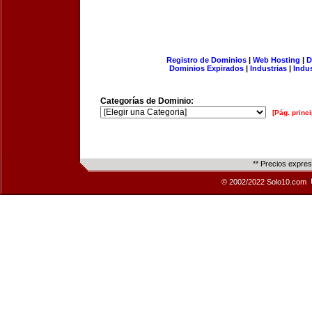
Registro de Dominios
|
Web Hosting
|
D
Dominios Expirados
|
Industrias
|
Indu
Categorías de Dominio:
[Pág. princi
** Precios expre
© 2002/2022 Solo10.com