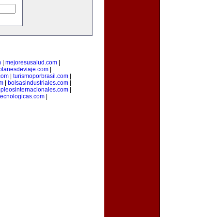
m
|
mejoresusalud.com
|
planesdeviaje.com
|
.com
|
turismoporbrasil.com
|
om
|
bolsasindustriales.com
|
pleosinternacionales.com
|
ecnologicas.com
|