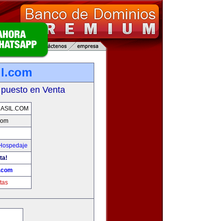
il.com
 puesto en Venta
ASIL.COM
com
 Hospedaje
ta!
l.com
tas