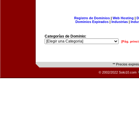
Registro de Dominios
|
Web Hosting
|
D
Dominios Expirados
|
Industrias
|
Indu
Categorías de Dominio:
[Pág. princi
** Precios expre
© 2002/2022 Solo10.com