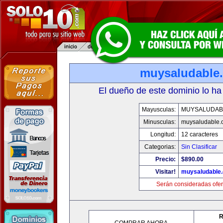
muysaludable
El dueño de este dominio lo ha
Mayusculas:
MUYSALUDAB
Minusculas:
muysaludable.
Longitud:
12 caracteres
Categorias:
Sin Clasificar
Precio:
$890.00
Visitar!
muysaludable
Serán consideradas ofer
R