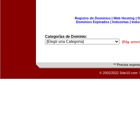
Registro de Dominios
|
Web Hosting
|
D
Dominios Expirados
|
Industrias
|
Indu
Categorías de Dominio:
[Pág. princi
** Precios expre
© 2002/2022 Solo10.com