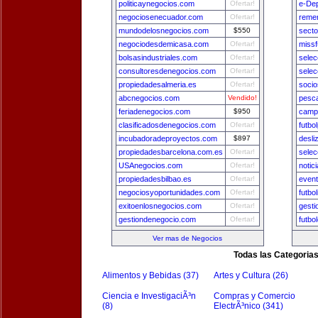
politicaynegocios.com
Ofertar!
e-De
negociosenecuador.com
Ofertar!
remer
mundodelosnegocios.com
$550
secto
negociodesdemicasa.com
Ofertar!
missf
bolsasindustriales.com
Ofertar!
selec
consultoresdenegocios.com
Ofertar!
sele
propiedadesalmeria.es
Ofertar!
socio
abcnegocios.com
Vendido!
pesca
feriadenegocios.com
$950
camp
clasificadosdenegocios.com
Ofertar!
futbo
incubadoradeproyectos.com
$897
desli
propiedadesbarcelona.com.es
Ofertar!
selec
USAnegocios.com
Ofertar!
notic
propiedadesbilbao.es
Ofertar!
even
negociosyoportunidades.com
Ofertar!
futbo
exitoenlosnegocios.com
Ofertar!
gest
gestiondenegocio.com
Ofertar!
futbo
Ver mas de Negocios
Todas las Categoria
Alimentos y Bebidas (37)
Artes y Cultura (26)
Ciencia e InvestigaciÃ³n
Compras y Comercio
(8)
ElectrÃ³nico (341)