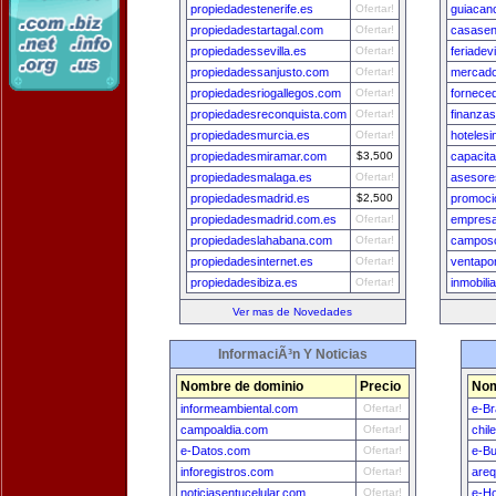
propiedadestenerife.es
Ofertar!
guiacan
propiedadestartagal.com
Ofertar!
casasen
propiedadessevilla.es
Ofertar!
feriade
propiedadessanjusto.com
Ofertar!
mercad
propiedadesriogallegos.com
Ofertar!
fornece
propiedadesreconquista.com
Ofertar!
finanza
propiedadesmurcia.es
Ofertar!
hotelesi
propiedadesmiramar.com
$3,500
capacit
propiedadesmalaga.es
Ofertar!
asesore
propiedadesmadrid.es
$2,500
promoci
propiedadesmadrid.com.es
Ofertar!
empres
propiedadeslahabana.com
Ofertar!
camposc
propiedadesinternet.es
Ofertar!
ventapo
propiedadesibiza.es
Ofertar!
inmobili
Ver mas de Novedades
InformaciÃ³n Y Noticias
Nombre de dominio
Precio
Nom
informeambiental.com
Ofertar!
e-Br
campoaldia.com
Ofertar!
chil
e-Datos.com
Ofertar!
e-B
inforegistros.com
Ofertar!
areq
noticiasentucelular.com
Ofertar!
e-H