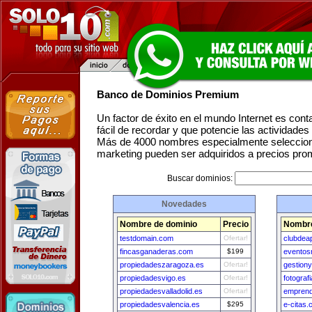
Banco de Dominios Premium
Un factor de éxito en el mundo Internet es con
fácil de recordar y que potencie las actividade
Más de 4000 nombres especialmente seleccion
marketing pueden ser adquiridos a precios pro
Buscar dominios:
Novedades
Nombre de dominio
Precio
Nombre
testdomain.com
Ofertar!
clubdea
fincasganaderas.com
$199
eventos
propiedadeszaragoza.es
Ofertar!
gestion
propiedadesvigo.es
Ofertar!
fotogra
propiedadesvalladolid.es
Ofertar!
emprend
propiedadesvalencia.es
$295
e-citas