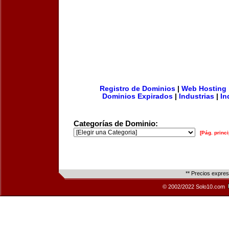
Registro de Dominios
|
Web Hosting
Dominios Expirados
|
Industrias
|
In
Categorías de Dominio:
[Pág. princi
** Precios expre
© 2002/2022 Solo10.com