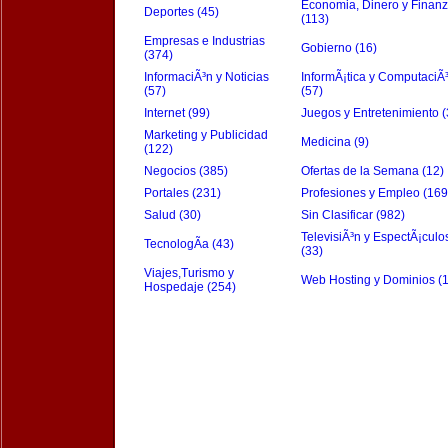
Economia, Dinero y Finan
Deportes (45)
(113)
Empresas e Industrias
Gobierno (16)
(374)
InformaciÃ³n y Noticias
InformÃ¡tica y ComputaciÃ
(57)
(57)
Internet (99)
Juegos y Entretenimiento (
Marketing y Publicidad
Medicina (9)
(122)
Negocios (385)
Ofertas de la Semana (12)
Portales (231)
Profesiones y Empleo (169
Salud (30)
Sin Clasificar (982)
TelevisiÃ³n y EspectÃ¡culo
TecnologÃ­a (43)
(33)
Viajes,Turismo y
Web Hosting y Dominios (
Hospedaje (254)