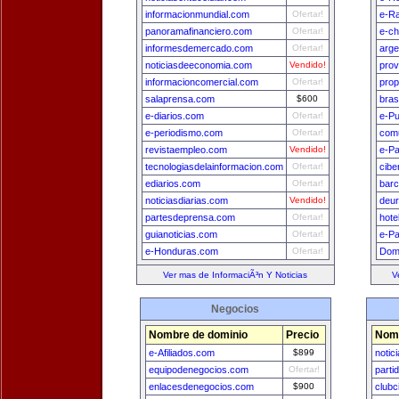
informacionmundial.com
Ofertar!
e-Ra
panoramafinanciero.com
Ofertar!
e-ch
informesdemercado.com
Ofertar!
arge
noticiasdeeconomia.com
Vendido!
prov
informacioncomercial.com
Ofertar!
prop
salaprensa.com
$600
bras
e-diarios.com
Ofertar!
e-Pu
e-periodismo.com
Ofertar!
comu
revistaempleo.com
Vendido!
e-P
tecnologiasdelainformacion.com
Ofertar!
cibe
ediarios.com
Ofertar!
bar
noticiasdiarias.com
Vendido!
deu
partesdeprensa.com
Ofertar!
hote
guianoticias.com
Ofertar!
e-Pa
e-Honduras.com
Ofertar!
Dom
Ver mas de InformaciÃ³n Y Noticias
V
Negocios
Nombre de dominio
Precio
Nomb
e-Afiliados.com
$899
notic
equipodenegocios.com
Ofertar!
parti
enlacesdenegocios.com
$900
clubc